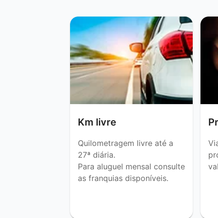
Km livre
P
Quilometragem livre até a
Vi
27ª diária.
pr
Para aluguel mensal consulte
va
as franquias disponíveis.